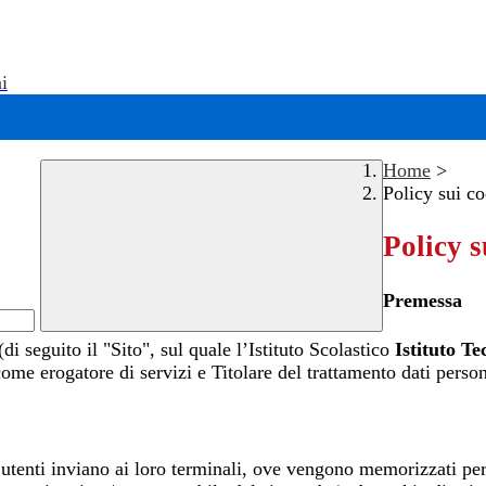
i
Home
>
Policy sui c
Policy s
Premessa
di seguito il "Sito", sul quale l’Istituto Scolastico
Istituto T
 come erogatore di servizi e Titolare del trattamento dati person
i utenti inviano ai loro terminali, ove vengono memorizzati per e