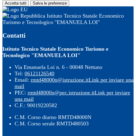
Accetta tutti
Salva le preferenze
Istituto Tecnico Statale Economico
Turismo e Tecnologico "EMANUELA LOI"
Contatti
Istituto Tecnico Statale Economico Turismo e
Tecnologico "EMANUELA LOI"
Via Emanuela Loi n. 6 - 00048 Nettuno
Tel:
06121126540
Email:
rmtd48000n@istruzione.it
Link per inviare una
mail
PEC:
rmtd48000n@pec.istruzione.it
Link per inviare
una mail
C.F.: 90019220582
C.M. Corso diurno RMTD48000N
C.M. Corso serale RMTD480503