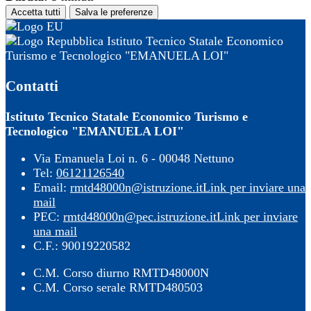
Accetta tutti
Salva le preferenze
Istituto Tecnico Statale Economico
Turismo e Tecnologico "EMANUELA LOI"
Contatti
Istituto Tecnico Statale Economico Turismo e
Tecnologico "EMANUELA LOI"
Via Emanuela Loi n. 6 - 00048 Nettuno
Tel:
06121126540
Email:
rmtd48000n@istruzione.it
Link per inviare una
mail
PEC:
rmtd48000n@pec.istruzione.it
Link per inviare
una mail
C.F.: 90019220582
C.M. Corso diurno RMTD48000N
C.M. Corso serale RMTD480503