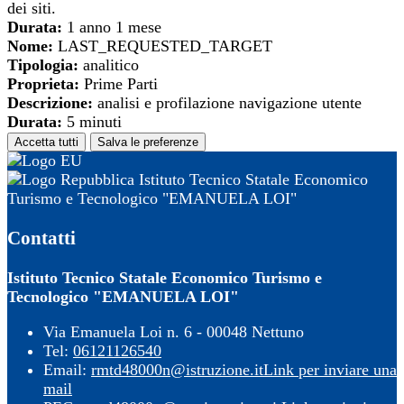
dei siti.
Durata:
1 anno 1 mese
Nome:
LAST_REQUESTED_TARGET
Tipologia:
analitico
Proprieta:
Prime Parti
Descrizione:
analisi e profilazione navigazione utente
Durata:
5 minuti
Accetta tutti
Salva le preferenze
Istituto Tecnico Statale Economico
Turismo e Tecnologico "EMANUELA LOI"
Contatti
Istituto Tecnico Statale Economico Turismo e
Tecnologico "EMANUELA LOI"
Via Emanuela Loi n. 6 - 00048 Nettuno
Tel:
06121126540
Email:
rmtd48000n@istruzione.it
Link per inviare una
mail