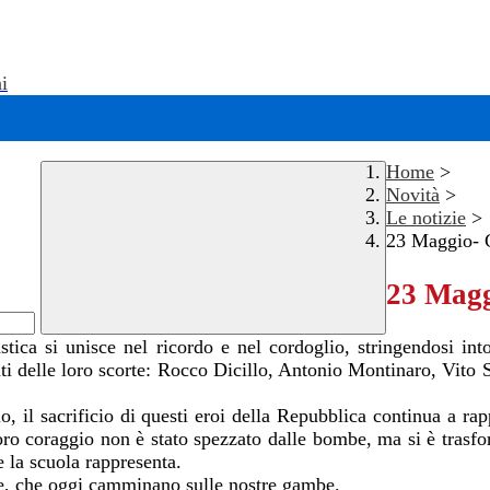
i
Home
>
Novità
>
Le notizie
>
23 Maggio- G
23 Maggi
ica si unisce nel ricordo e nel cordoglio, stringendosi in
nti delle loro scorte: Rocco Dicillo, Antonio Montinaro, Vit
o, il sacrificio di questi eroi della Repubblica continua a ra
 loro coraggio non è stato spezzato dalle bombe, ma si è trasf
he la scuola rappresenta.
ee, che oggi camminano sulle nostre gambe.