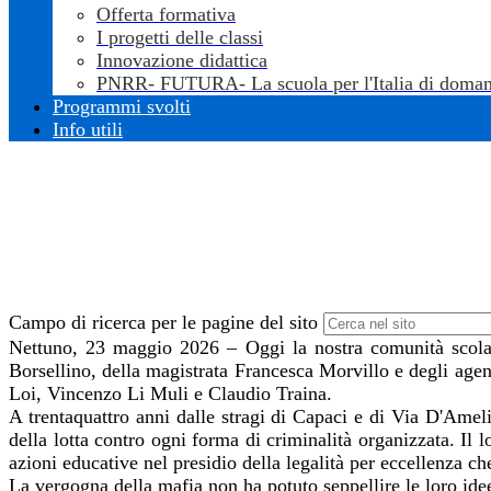
Offerta formativa
I progetti delle classi
Innovazione didattica
PNRR- FUTURA- La scuola per l'Italia di doman
Programmi svolti
Info utili
Campo di ricerca per le pagine del sito
Nettuno, 23 maggio 2026 – Oggi la nostra comunità scolast
Borsellino, della magistrata Francesca Morvillo e degli age
Loi, Vincenzo Li Muli e Claudio Traina.
A trentaquattro anni dalle stragi di Capaci e di Via D'Ameli
della lotta contro ogni forma di criminalità organizzata. Il
azioni educative nel presidio della legalità per eccellenza c
La vergogna della mafia non ha potuto seppellire le loro id