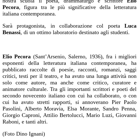
nostra scuola il
poeta, drammaturgo e scrittore
Elio
Pecora
, figura tra le più significative della letteratura
italiana contemporanea.
Sarà protagonista, in collaborazione col poeta
Luca
Benassi
, di un ottimo laboratorio destinato agli studenti.
Elio Pecora
(Sant’Arsenio, Salerno, 1936), fra i migliori
esponenti della letteratura italiana contemporanea,
ha
pubblicato raccolte di poesie, racconti, romanzi, saggi
critici, testi per il teatro,
e ha avuto una lunga attività non
solo come autore, ma anche come critico, curatore e
animatore culturale. Tra gli importanti scrittori e poeti del
secondo novecento italiano con cui ha collaborato, o con
cui ha avuto stretti rapporti, si annoverano Pier Paolo
Pasolini, Alberto Moravia, Elsa Morante, Sandro Penna,
Giorgio Caproni, Attilio Bertolucci, Mario Luzi, Giovanni
Raboni, e tanti altri.
(Foto Dino Ignani)