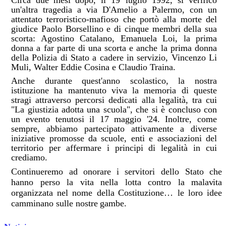
Circa
due
mesi
dopo, il 19 luglio 1992, si
verificò
un'altra tragedia a
via
D'Amelio a
Palermo,
con un
attentato terroristico-mafioso che portò alla morte del
giudice Paolo Borsellino e di cinque membri della sua
scorta: Agostino Catalano, Emanuela
Loi,
la
prima
donna
a
far
parte
di
una
scorta
e
anche
la
prima
donna
della
Polizia
di
Stato a
cadere in servizio, Vincenzo Li
Muli, Walter Eddie Cosina e Claudio Traina.
Anche durante quest'anno scolastico, la nostra
istituzione ha mantenuto viva la memoria di queste
stragi attraverso percorsi dedicati alla legalità, tra cui
"La giustizia adotta una scuola", che si è concluso con
un evento
tenutosi
il
17
maggio
'24.
Inoltre,
come
sempre,
abbiamo
partecipato
attivamente
a
diverse
iniziative promosse da scuole, enti e associazioni del
territorio per affermare i principi di legalità in cui
crediamo.
Continueremo
ad
onorare
i
servitori
dello
Stato
che
hanno
perso
la
vita
nella
lotta
contro
la
malavita
organizzata
nel
nome
della
Costituzione…
le
loro
idee
camminano
sulle
nostre
gambe.