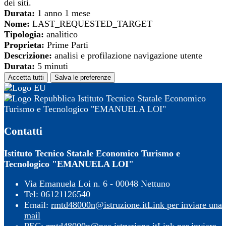
dei siti.
Durata:
1 anno 1 mese
Nome:
LAST_REQUESTED_TARGET
Tipologia:
analitico
Proprieta:
Prime Parti
Descrizione:
analisi e profilazione navigazione utente
Durata:
5 minuti
Accetta tutti
Salva le preferenze
Istituto Tecnico Statale Economico
Turismo e Tecnologico "EMANUELA LOI"
Contatti
Istituto Tecnico Statale Economico Turismo e
Tecnologico "EMANUELA LOI"
Via Emanuela Loi n. 6 - 00048 Nettuno
Tel:
06121126540
Email:
rmtd48000n@istruzione.it
Link per inviare una
mail