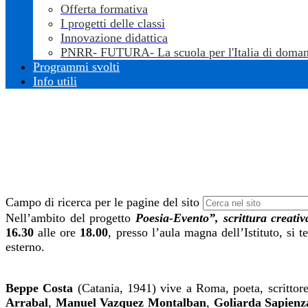
Offerta formativa
I progetti delle classi
Innovazione didattica
PNRR- FUTURA- La scuola per l'Italia di doman
Programmi svolti
Info utili
Campo di ricerca per le pagine del sito
Nell’ambito del progetto
Poesia-Evento”, scrittura creativ
16.30
alle ore
18.00
, presso l’aula magna dell’Istituto, si 
esterno.
Beppe Costa
(Catania, 1941) vive a Roma, poeta, scrittore, 
Arrabal
,
Manuel Vazquez Montalban
,
Goliarda Sapienz