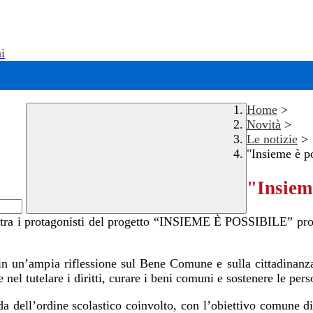
i
Home
>
Novità
>
Le notizie
>
"Insieme è p
"Insieme
o tra i protagonisti del progetto “INSIEME È POSSIBILE” prom
in un’ampia riflessione sul Bene Comune e sulla cittadinanza a
nel tutelare i diritti, curare i beni comuni e sostenere le perso
da dell’ordine scolastico coinvolto, con l’obiettivo comune di 