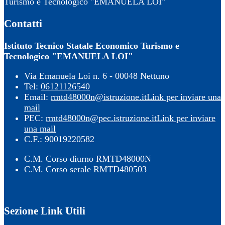
Turismo e Tecnologico "EMANUELA LOI"
Contatti
Istituto Tecnico Statale Economico Turismo e
Tecnologico "EMANUELA LOI"
Via Emanuela Loi n. 6 - 00048 Nettuno
Tel:
06121126540
Email:
rmtd48000n@istruzione.it
Link per inviare una
mail
PEC:
rmtd48000n@pec.istruzione.it
Link per inviare
una mail
C.F.: 90019220582
C.M. Corso diurno RMTD48000N
C.M. Corso serale RMTD480503
Sezione Link Utili