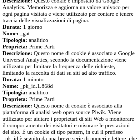
Descrizione:
Questo cookie è impostato da Google
Analytics. Memorizza e aggiorna un valore univoco per
ogni pagina visitata e viene utilizzato per contare e tenere
traccia delle visualizzazioni di pagina.
Durata:
1 giorno
Nome:
_gat
Tipologia:
analitico
Proprieta:
Prime Parti
Descrizione:
Questo nome di cookie è associato a Google
Universal Analytics, secondo la documentazione viene
utilizzato per limitare la frequenza delle richieste,
limitando la raccolta di dati su siti ad alto traffico.
Durata:
1 minuto
Nome:
_pk_id.1.868d
Tipologia:
analitico
Proprieta:
Prime Parti
Descrizione:
Questo nome di cookie è associato alla
piattaforma di analisi web open source Piwik. Viene
utilizzato per aiutare i proprietari di siti Web a monitorare
il comportamento dei visitatori e misurare le prestazioni
del sito. È un cookie di tipo pattern, in cui il prefisso
_pk_id è seguito da una breve serie di numeri e lettere, che