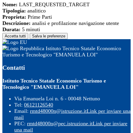
Nome:
LAST_REQUESTED_TARGET
Tipologia:
analitico
Proprieta:
Prime Parti
Descrizione:
analisi e profilazione navigazione utente
Durata:
5 minuti
Accetta tutti
Salva le preferenze
Istituto Tecnico Statale Economico
Turismo e Tecnologico "EMANUELA LOI"
Contatti
Istituto Tecnico Statale Economico Turismo e
Tecnologico "EMANUELA LOI"
Via Emanuela Loi n. 6 - 00048 Nettuno
Tel:
06121126540
Email:
rmtd48000n@istruzione.it
Link per inviare una
mail
PEC:
rmtd48000n@pec.istruzione.it
Link per inviare
una mail