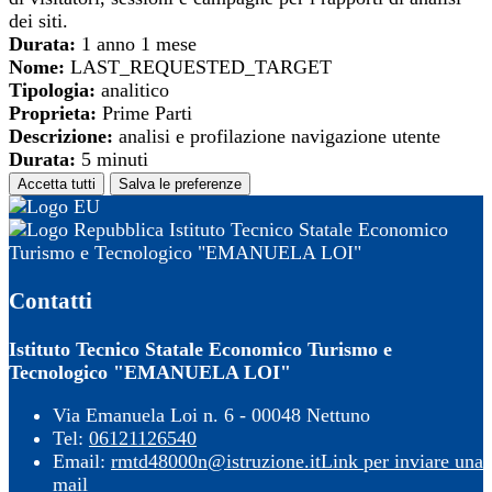
dei siti.
Durata:
1 anno 1 mese
Nome:
LAST_REQUESTED_TARGET
Tipologia:
analitico
Proprieta:
Prime Parti
Descrizione:
analisi e profilazione navigazione utente
Durata:
5 minuti
Accetta tutti
Salva le preferenze
Istituto Tecnico Statale Economico
Turismo e Tecnologico "EMANUELA LOI"
Contatti
Istituto Tecnico Statale Economico Turismo e
Tecnologico "EMANUELA LOI"
Via Emanuela Loi n. 6 - 00048 Nettuno
Tel:
06121126540
Email:
rmtd48000n@istruzione.it
Link per inviare una
mail