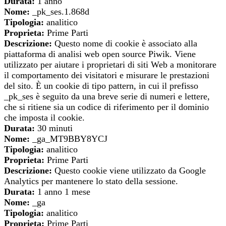
Durata:
1 anno
Nome:
_pk_ses.1.868d
Tipologia:
analitico
Proprieta:
Prime Parti
Descrizione:
Questo nome di cookie è associato alla
piattaforma di analisi web open source Piwik. Viene
utilizzato per aiutare i proprietari di siti Web a monitorare
il comportamento dei visitatori e misurare le prestazioni
del sito. È un cookie di tipo pattern, in cui il prefisso
_pk_ses è seguito da una breve serie di numeri e lettere,
che si ritiene sia un codice di riferimento per il dominio
che imposta il cookie.
Durata:
30 minuti
Nome:
_ga_MT9BBY8YCJ
Tipologia:
analitico
Proprieta:
Prime Parti
Descrizione:
Questo cookie viene utilizzato da Google
Analytics per mantenere lo stato della sessione.
Durata:
1 anno 1 mese
Nome:
_ga
Tipologia:
analitico
Proprieta:
Prime Parti