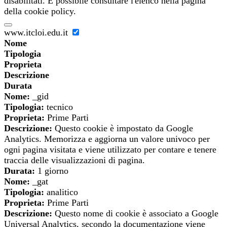
disabilitati. È possibile consultare l'elenco nella pagina
della cookie policy.
www.itcloi.edu.it
Nome
Tipologia
Proprieta
Descrizione
Durata
Nome:
_gid
Tipologia:
tecnico
Proprieta:
Prime Parti
Descrizione:
Questo cookie è impostato da Google
Analytics. Memorizza e aggiorna un valore univoco per
ogni pagina visitata e viene utilizzato per contare e tenere
traccia delle visualizzazioni di pagina.
Durata:
1 giorno
Nome:
_gat
Tipologia:
analitico
Proprieta:
Prime Parti
Descrizione:
Questo nome di cookie è associato a Google
Universal Analytics, secondo la documentazione viene