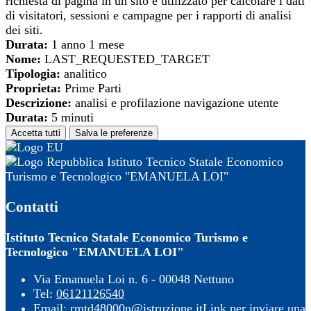
richiesta di pagina in un sito e utilizzato per calcolare i dati
di visitatori, sessioni e campagne per i rapporti di analisi
dei siti.
Durata:
1 anno 1 mese
Nome:
LAST_REQUESTED_TARGET
Tipologia:
analitico
Proprieta:
Prime Parti
Descrizione:
analisi e profilazione navigazione utente
Durata:
5 minuti
Accetta tutti
Salva le preferenze
Istituto Tecnico Statale Economico
Turismo e Tecnologico "EMANUELA LOI"
Contatti
Istituto Tecnico Statale Economico Turismo e
Tecnologico "EMANUELA LOI"
Via Emanuela Loi n. 6 - 00048 Nettuno
Tel:
06121126540
Email:
rmtd48000n@istruzione.it
Link per inviare una